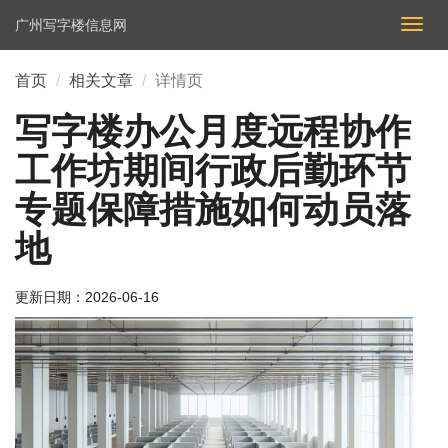
广州写字楼信息网
切
换
导
首页
相关文章
详情页
航
写字楼办公月度远程协作
工作坊期间行政后勤环节
专题保障措施如何动员落
地
更新日期：
2026-06-16